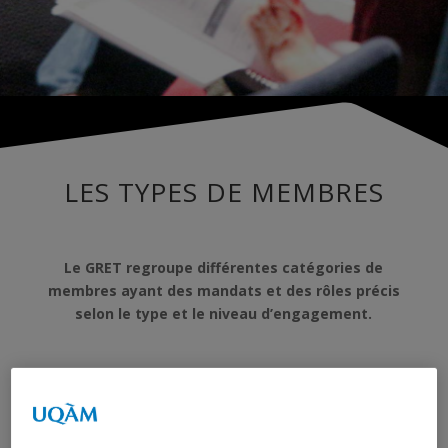
LES TYPES DE MEMBRES
Le GRET regroupe différentes catégories de
membres ayant des mandats et des rôles précis
selon le type et le niveau d’engagement.
Les chercheur·e·s régulier·ère·s
sont des
professeur·e-chercheur·e universitaire actif·ives et
responsables de travaux menés par le GRET qui
contribuent de façon assidue au développement des